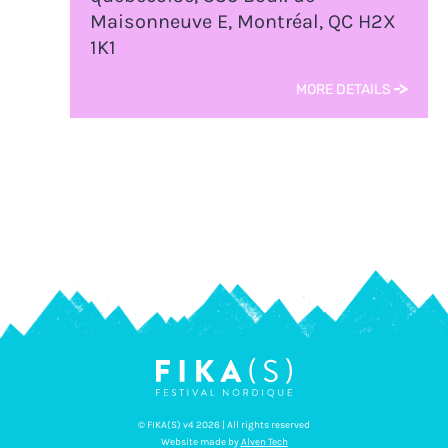
Maisonneuve E, Montréal, QC H2X
1K1
MORE DETAILS
© FIKA(S) v4 2026 | All rights reserved
Website made by
Alven Tech