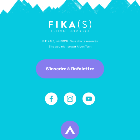
© FIKA(S) v4 2026 | Tous droits réservés
Site web réalisé par
Alven Tech
S'inscrire à l'infolettre